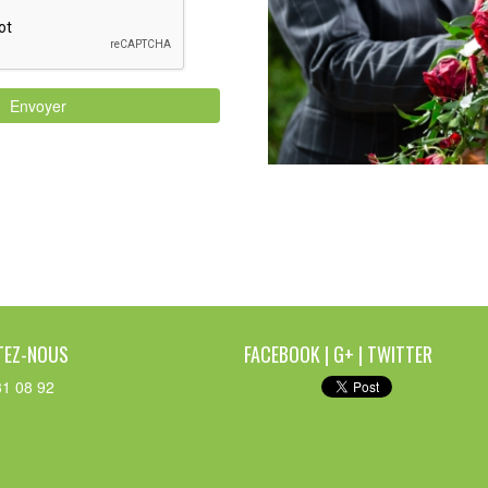
TEZ-NOUS
FACEBOOK | G+ | TWITTER
1 08 92