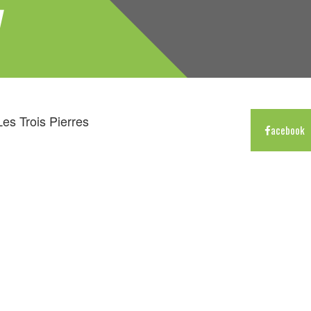
y
s Trois Pierres
acebook