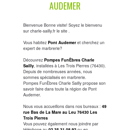
AUDEMER
Bienvenue Bonne visite! Soyez le bienvenu
sur charle-sailly.fr le site .
Vous habitez
Pont Audemer
et cherchez un
expert de marbrerie?
Découvrez
Pompes FunÈbres Charle
Sailly
, installées à Les Trois Pierres (76430).
Depuis de nombreuses années, nous
sommes spécialisés en marbrerie.
Pompes FunÈbres Charle Sailly propose son
savoir faire dans toute la région de Pont
Audemer.
Nous vous accueillons dans nos bureaux :
49
rue Bas de La Mare au Leu 76430 Les
Trois Pierres
Vous pouvez également nous joindre par
téléphone au
02 35 31 08 92
ou en