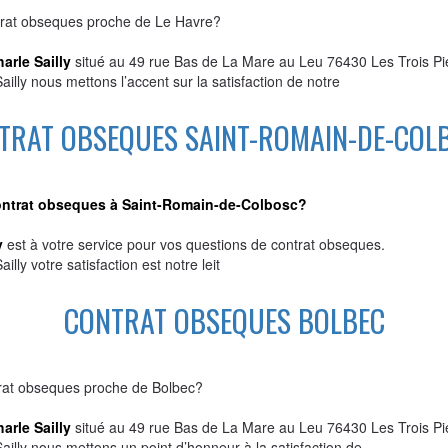
ntrat obseques proche de Le Havre?
rle Sailly
situé au 49 rue Bas de La Mare au Leu 76430 Les Trois P
ly nous mettons l’accent sur la satisfaction de notre
TRAT OBSEQUES SAINT-ROMAIN-DE-COL
ntrat obseques à Saint-Romain-de-Colbosc?
y
est à votre service pour vos questions de contrat obseques.
y votre satisfaction est notre leit
CONTRAT OBSEQUES BOLBEC
trat obseques proche de Bolbec?
rle Sailly
situé au 49 rue Bas de La Mare au Leu 76430 Les Trois P
ly nous mettons un point d’honneur à la satisfaction de