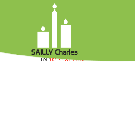
Charles Saill
49 Rue Bas de La Mare au Leu 76430 Le
Tél :
02 35 31 08 92