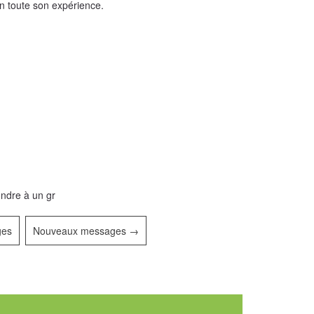
on toute son expérience.
C
ondre à un gr
ges
Nouveaux messages
→